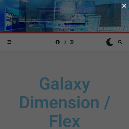
×
Galaxy
Dimension /
Flex