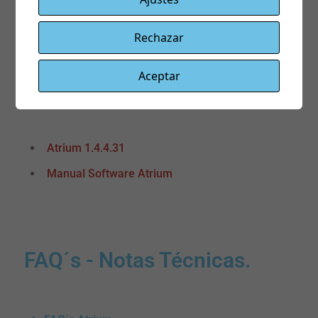
Puedes hacer clic aquí para visitar la pagina Web
de CDVI
Rechazar
Aceptar
Software
Atrium 1.4.4.31
Manual Software Atrium
FAQ´s - Notas Técnicas.