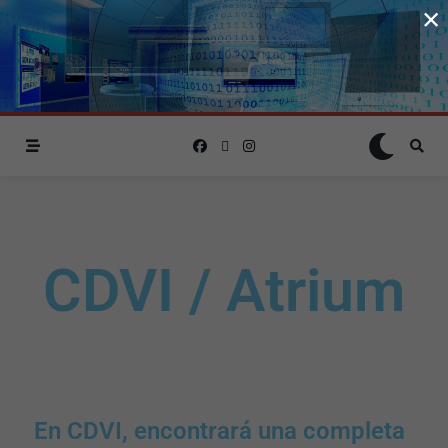
×
CDVI / Atrium
En CDVI, encontrará una completa