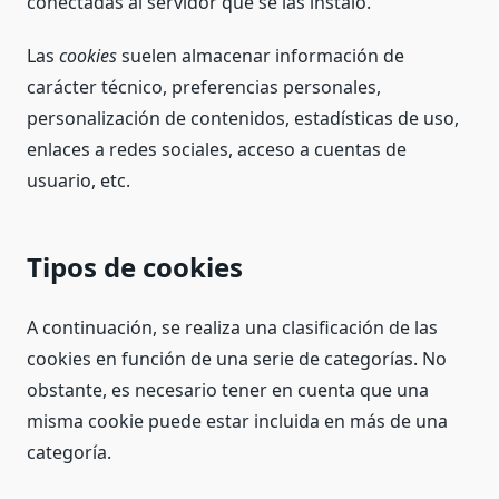
conectadas al servidor que se las instaló.
Son
necesarias
Las
cookies
suelen almacenar información de
para que
carácter técnico, preferencias personales,
funcione la
web.
personalización de contenidos, estadísticas de uso,
enlaces a redes sociales, acceso a cuentas de
usuario, etc.
Estadísticas
Para que
podamos
Tipos de cookies
mejorar la
funcionalidad
y estructura
A continuación, se realiza una clasificación de las
de la web, en
cookies en función de una serie de categorías. No
base a cómo
obstante, es necesario tener en cuenta que una
se usa la
web.
misma cookie puede estar incluida en más de una
categoría.