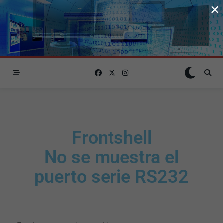
×
Frontshell
No se muestra el
puerto serie RS232