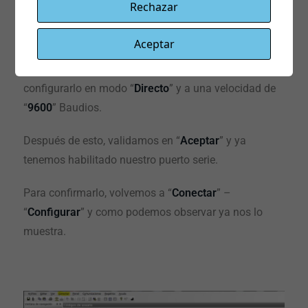
Rechazar
En la primera pestaña de “
Puertos
”, nos mostrara
todos los puertos serie que encuentra nuestro servidor
Aceptar
en el PC, debemos marcar sobre el
check de la
izquierda
para activarlo en nuestro Frontshell y
configurarlo en modo “
Directo
” y a una velocidad de
“
9600
” Baudios.
Después de esto, validamos en “
Aceptar
” y ya
tenemos habilitado nuestro puerto serie.
Para confirmarlo, volvemos a “
Conectar
” –
“
Configurar
” y como podemos observar ya nos lo
muestra.