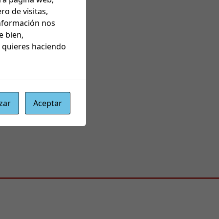
o de visitas,
información nos
e bien,
s quieres haciendo
zar
Aceptar