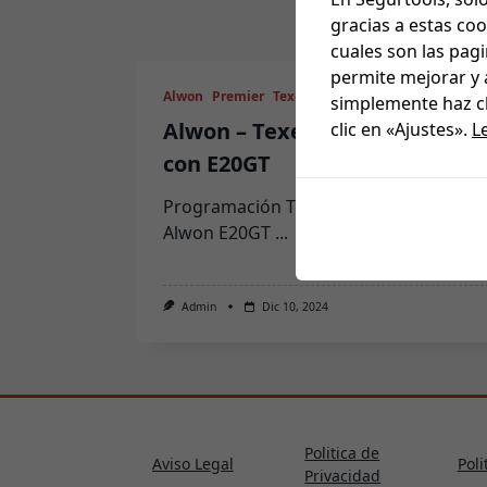
gracias a estas co
cuales son las pag
permite mejorar y 
Alwon
Premier
Texecom
simplemente haz cl
Alwon – Texecom – Premier
clic en «Ajustes».
L
con E20GT
Programación Texecom Premier con
Alwon E20GT
...
Admin
Dic 10, 2024
Politica de
Aviso Legal
Poli
Privacidad