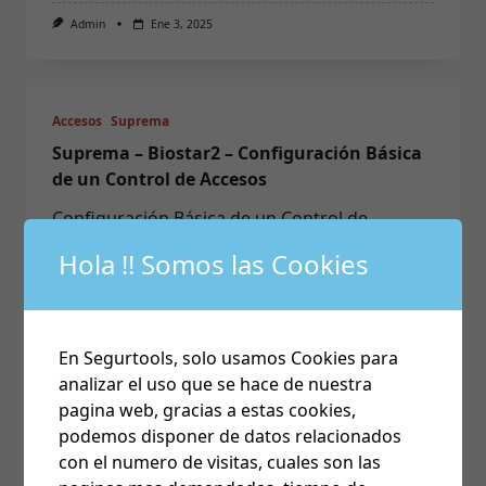
Admin
Ene 3, 2025
Accesos
Suprema
Suprema – Biostar2 – Configuración Básica
de un Control de Accesos
Configuración Básica de un Control de
...
Hola !! Somos las Cookies
Admin
Nov 13, 2024
En Segurtools, solo usamos Cookies para
analizar el uso que se hace de nuestra
Accesos
Suprema
pagina web, gracias a estas cookies,
Suprema – Biostar2 – Ajuste de Hora de
podemos disponer de datos relacionados
dispositivos
con el numero de visitas, cuales son las