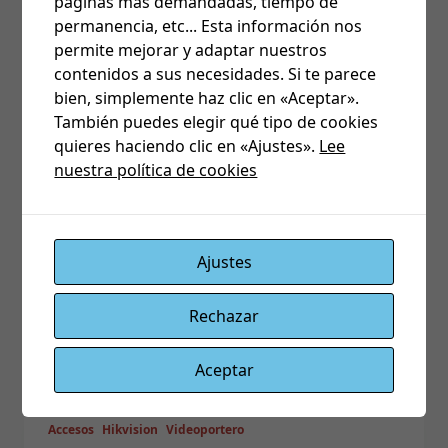
Como ajustar la hora de dispositivos
...
paginas mas demandadas, tiempo de
permanencia, etc... Esta información nos
permite mejorar y adaptar nuestros
Admin
Nov 13, 2024
contenidos a sus necesidades. Si te parece
bien, simplemente haz clic en «Aceptar».
También puedes elegir qué tipo de cookies
quieres haciendo clic en «Ajustes».
Lee
Accesos
Hikvision
Videoportero
nuestra política de cookies
Hikvision – Configuración basica
Videoportero DS-KD8003-IME1
Configuración Básica de Videoportero DS-
Ajustes
KD8003-IME1 de
...
Rechazar
Admin
Nov 8, 2023
Aceptar
Accesos
Hikvision
Videoportero