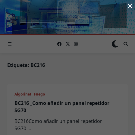
×
Saltar
al
contenido
Etiqueta:
BC216
Algorinet
Fuego
BC216 _Como añadir un panel repetidor
SG70
BC216Como añadir un panel repetidor
SG70
...