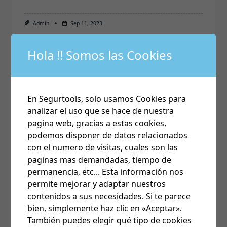
Admin
Sep 11, 2023
Hola !! Somos las Cookies
Algorinet
Fuego
BC216 _Como saber la Version de Firmware
de una central Algorinet BC216
En Segurtools, solo usamos Cookies para
analizar el uso que se hace de nuestra
Como saber que versión de Firmware
...
pagina web, gracias a estas cookies,
podemos disponer de datos relacionados
con el numero de visitas, cuales son las
Admin
Ago 16, 2023
paginas mas demandadas, tiempo de
permanencia, etc... Esta información nos
permite mejorar y adaptar nuestros
Algorinet
Fuego
contenidos a sus necesidades. Si te parece
bien, simplemente haz clic en «Aceptar».
Parsoft _Licencia caducada Parsoft
También puedes elegir qué tipo de cookies