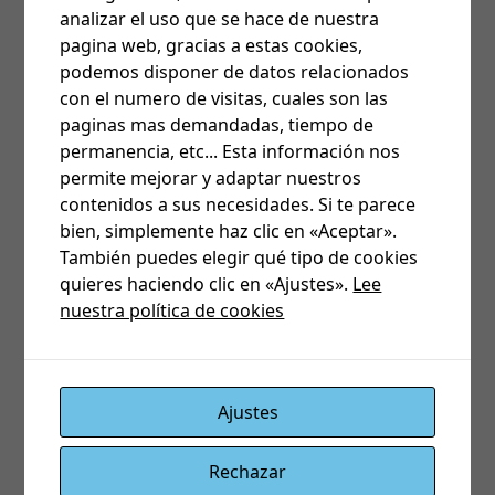
analizar el uso que se hace de nuestra
pagina web, gracias a estas cookies,
podemos disponer de datos relacionados
con el numero de visitas, cuales son las
paginas mas demandadas, tiempo de
permanencia, etc... Esta información nos
permite mejorar y adaptar nuestros
contenidos a sus necesidades. Si te parece
bien, simplemente haz clic en «Aceptar».
También puedes elegir qué tipo de cookies
quieres haciendo clic en «Ajustes».
Lee
Sobre esta pantalla, lo que debemos hacer
nuestra política de cookies
es
seleccionar
la tarjeta de función de la BC216
que
deseamos importar de la columna de la izquierda
para
asociarla con la nueva tarjeta de función de la
Ajustes
BC600
.
Al pinchar sobre el lazo de la BC216 nos permitirá
Rechazar