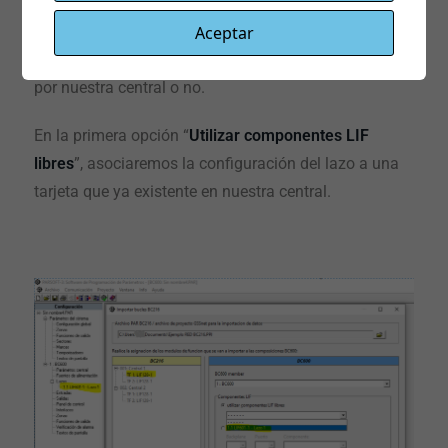
asociarla con la nueva tarjeta de lazo de la BC600,
Aceptar
tenemos dos procedimientos diferentes dependiendo
de si la tarjeta de lazo de la BC600 ya esta reconocida
por nuestra central o no.
En la primera opción “
Utilizar componentes LIF
libres
”, asociaremos la configuración del lazo a una
tarjeta que ya existente en nuestra central.