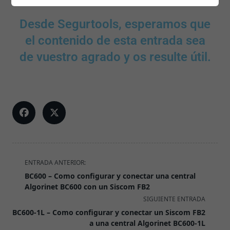
Desde Segurtools, esperamos que
el contenido de esta entrada sea
de vuestro agrado y os resulte útil.
ENTRADA ANTERIOR:
BC600 – Como configurar y conectar una central
Algorinet BC600 con un Siscom FB2
SIGUIENTE ENTRADA
BC600-1L – Como configurar y conectar un Siscom FB2
a una central Algorinet BC600-1L