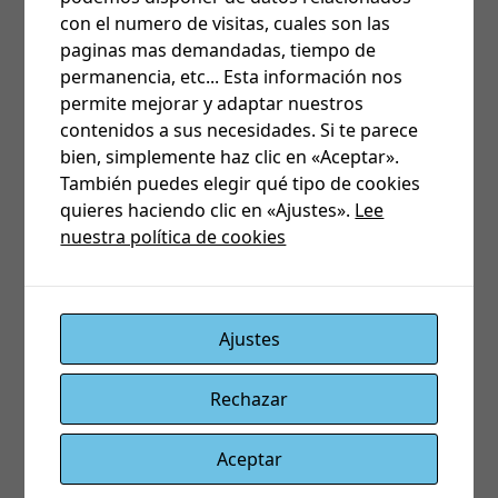
con el numero de visitas, cuales son las
paginas mas demandadas, tiempo de
permanencia, etc... Esta información nos
permite mejorar y adaptar nuestros
contenidos a sus necesidades. Si te parece
bien, simplemente haz clic en «Aceptar».
También puedes elegir qué tipo de cookies
quieres haciendo clic en «Ajustes».
Lee
nuestra política de cookies
Ajustes
Y
c
on estos sencillos pasos, ya tendríamos nuestra
central
BC
216
configurada para trasmitir por el
Rechazar
módulo
Siscom
FB2.
Aceptar