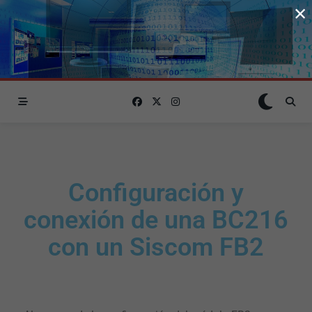
×
Configuración y
conexión de una BC216
con un Siscom FB2